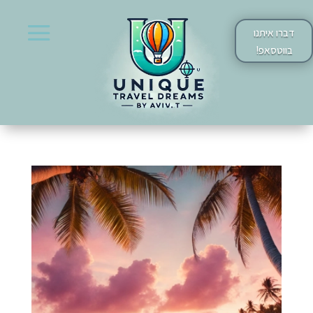
דברו איתנו
בווטסאפ!