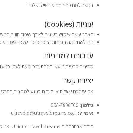
בקשה למחיקת המידע האישי שלכם.
עוגיות (Cookies)
האתר עושה שימוש בעוגיות לצורך שיפור חוויית ה
ניתן לשנות את הגדרות הדפדפן כך שלא יישמרו עוגי
עדכונים למדיניות
מדיניות פרטיות זו עשויה להתעדכן מעת לעת. כל עד
יצירת קשר
אם יש לכם שאלות או הערות בנוגע למדיניות הפרטיות
טלפון:
058-7890706
אימייל:
utraveld@utraveldreams.co.il
תודה שבחרתם ב-Unique Travel Dreams. אנו מעריכים את האמון שלכם ומתחייבים להגן על פרטיותכם.